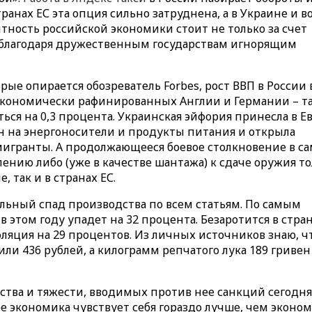
транах ЕС эта опция сильно затруднена, а в Украине и в
нтность российской экономики стоит не только за счет
и благодаря дружественным государствам игнорящим
рые опирается обозреватель Forbes, рост ВВП в России 
 экономически рафинированных Англии и Германии – т
ься на 0,3 процента. Украинская эйфория принесла в Е
н на энергоносители и продукты питания и открыла
игранты. А продолжающееся боевое столкновение в с
ению либо (уже в качестве шантажа) к сдаче оружия то
, так и в странах ЕС.
льный спад производства по всем статьям. По самым
этом году упадет на 32 процента. Безаротится в стран
нфляция на 29 процентов. Из личных источников знаю, ч
или 436 рублей, а килограмм репчатого лука 189 гривен
чества и тяжести, вводимых против нее санкций сегодн
е экономика чувствует себя гораздо лучше, чем эконо