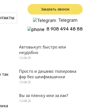
Заказать звонок
НТАКТЫ
Telegram
8 908 494 48 88
Автовыкуп: быстро или
неудобно
12.08.25
Просто и дешево: полировка
 так
фар без шлифмашинки
12.08.25
Вы за пленку или за лак?
12.08.25
мика
и