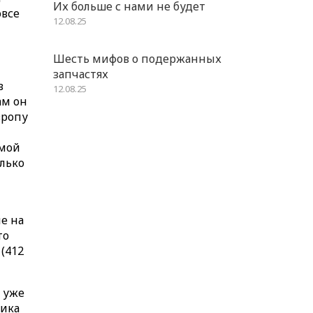
Их больше с нами не будет
овсе
12.08.25
Шесть мифов о подержанных
запчастях
в
12.08.25
ам он
вропу
амой
лько
е на
то
 (412
я уже
мика