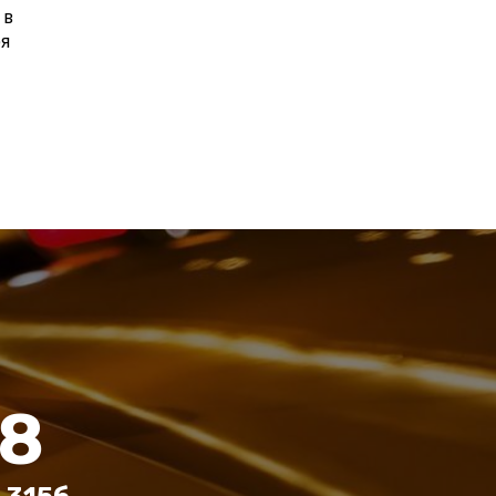
 в
бя
88