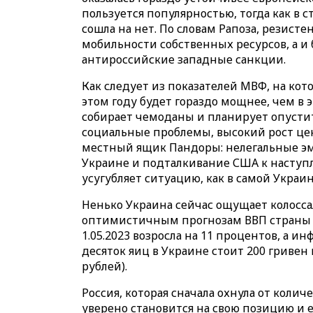
пользуется популярностью, тогда как в с
сошла на нет. По словам Рапоза, резисте
мобильности собственных ресурсов, а 
антироссийские западные санкции.
Как следует из показателей МВФ, на кото
этом году будет гораздо мощнее, чем в
собирает чемоданы и планирует опустит
социальные проблемы, высокий рост це
местный ящик Пандоры: нелегальные эм
Украине и подталкивание США к наступл
усугубляет ситуацию, как в самой Украине
Ненько Украина сейчас ощущает колосса
оптимистичным прогнозам ВВП страны в 
1.05.2023 возросла на 11 процентов, а и
десяток яиц в Украине стоит 200 гривен 
рублей).
Россия, которая сначала охнула от коли
уверено становится на свою позицию и е