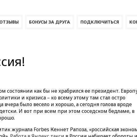
ОТЗЫВЫ
БОНУСЫ ЗА ДРУГА
ПОДКЛЮЧИТЬСЯ
КО
сия!
м состоянии как бы не храбрился ее президент. Европу
литики и кризиса – ко всему этому там стал остро
 вчера было весело и хорошо, а сегодня голова вроде
етски. И вот при всем при этом соседском бедламе, в
орошо.
итик журнала Forbes Кеннет Рапоза, «российская эконо
ой».
Работа в Яндекс такси
в России набирает обороты 