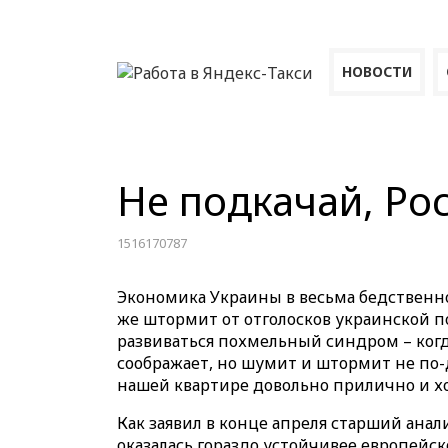
НОВОСТИ
Не подкачай, Рос
1516170787
Экономика Украины в весьма бедственно
же штормит от отголосков украинской по
развиваться похмельный синдром – когда
соображает, но шумит и штормит не по-д
нашей квартире довольно прилично и х
Как заявил в конце апреля старший анал
оказалась гораздо устойчивее европейск